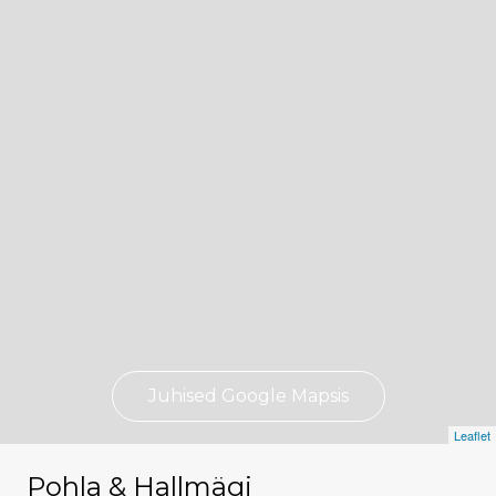
Juhised Google Mapsis
Leaflet
Pohla & Hallmägi