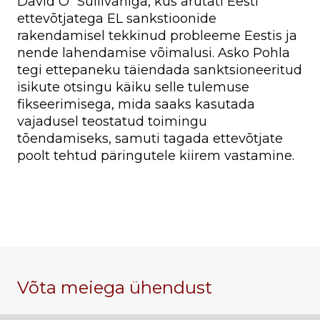
David O´Sullivaniga, kus arutati Eesti
ettevõtjatega EL sankstioonide
rakendamisel tekkinud probleeme Eestis ja
nende lahendamise võimalusi. Asko Pohla
tegi ettepaneku täiendada sanktsioneeritud
isikute otsingu käiku selle tulemuse
fikseerimisega, mida saaks kasutada
vajadusel teostatud toimingu
tõendamiseks, samuti tagada ettevõtjate
poolt tehtud päringutele kiirem vastamine.
Võta meiega ühendust