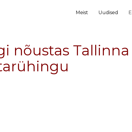
Meist
Uudised
E
i nõustas Tallinna
tarühingu