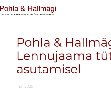
Pohla & Hallmäg
Lennujaama tü
asutamisel
14.11.2025