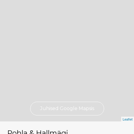
Juhised Google Mapsis
Leaflet
Pohla & Hallmägi