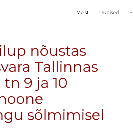
Meist
Uudised
E
iilup nõustas
ara Tallinnas
 tn 9 ja 10
ihoone
ngu sõlmimisel
a