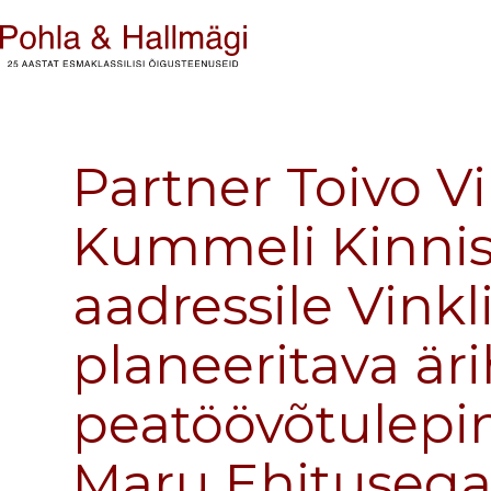
Partner Toivo V
Kummeli Kinnisv
aadressile Vinkli
planeeritava är
peatöövõtulepi
Maru Ehituseg