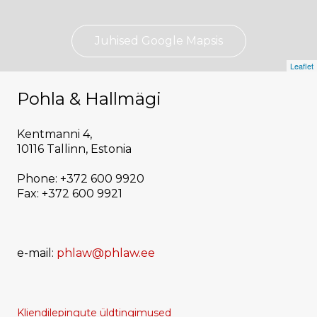
Juhised Google Mapsis
Leaflet
Pohla & Hallmägi
Kentmanni 4,
10116 Tallinn, Estonia
Phone: +372 600 9920
Fax: +372 600 9921
e-mail:
phlaw@phlaw.ee
Kliendilepingute üldtingimused