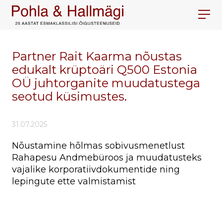
Partner Rait Kaarma nõustas
edukalt krüptoäri Q500 Estonia
OÜ juhtorganite muudatustega
seotud küsimustes.
31.07.2025
Nõustamine hõlmas sobivusmenetlust
Rahapesu Andmebüroos ja muudatusteks
vajalike korporatiivdokumentide ning
lepingute ette valmistamist