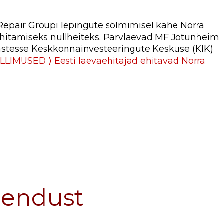
epair Groupi lepingute sõlmimisel kahe Norra
hitamiseks nullheiteks. Parvlaevad MF Jotunheim
astesse Keskkonnainvesteeringute Keskuse (KIK)
IMUSED ⟩ Eesti laevaehitajad ehitavad Norra
hendust