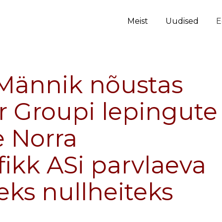
Meist
Uudised
E
 Männik nõustas
 Groupi lepingute
e Norra
fikk ASi parvlaeva
ks nullheiteks