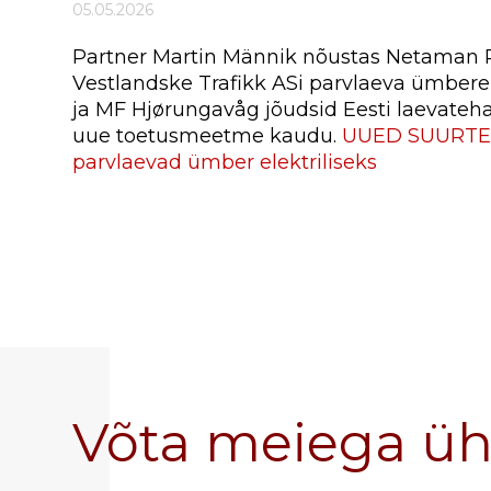
05.05.2026
Partner Martin Männik nõustas Netaman R
Vestlandske Trafikk ASi parvlaeva ümbere
ja MF Hjørungavåg jõudsid Eesti laevateh
uue toetusmeetme kaudu.
UUED SUURTELL
parvlaevad ümber elektriliseks
Võta meiega ü