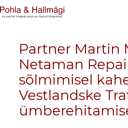
Partner Martin
Netaman Repair
sõlmimisel kah
Vestlandske Tra
ümberehitamise